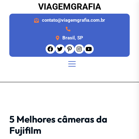
Pular
VIAGEMGRAFIA
para
o
contato@viagemgrafia.com.br
conteúdo
Brasil, SP
5 Melhores câmeras da
Fujifilm