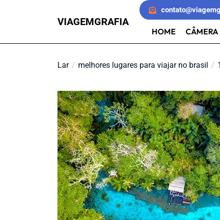
Pular
contato@viagemg
para
VIAGEMGRAFIA
o
HOME
CÂMERA 
conteúdo
Lar
melhores lugares para viajar no brasil